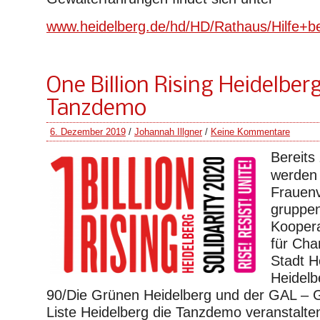
www.heidelberg.de/hd/HD/Rathaus/Hilfe+b
One Billion Rising Heidelber
Tanzdemo
6. Dezember 2019
/
Johannah Illgner
/
Keine Kommentare
Bereits
werden 
Frauen
gruppen
Koopera
für Cha
Stadt H
Heidelb
90/Die Grünen Heidelberg und der GAL – G
Liste Heidelberg die Tanzdemo veranstalte