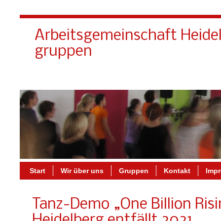
Arbeitsgemeinschaft Heide
gruppen
Start
Wir über uns
Gruppen
Kontakt
Imp
Tanz-Demo „One Billion Risi
Heidelberg entfällt 2021