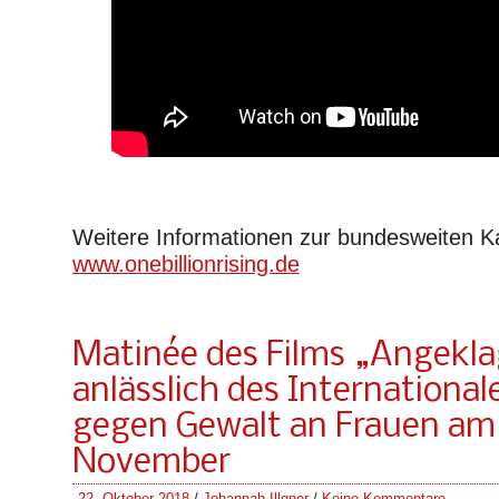
Weitere Informationen zur bundesweiten 
www.onebillionrising.de
Matinée des Films „Angekla
anlässlich des International
gegen Gewalt an Frauen am 
November
22. Oktober 2018
/
Johannah Illgner
/
Keine Kommentare