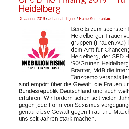
One Billion Rising 2019 – T
Heidelberg
3. Januar 2019
/
Johannah Illgner
/
Keine Kommentare
Bereits zum sechsten 
Heidelberger Frauenv
gruppen (Frauen AG) i
dem Amt für Chancengl
Heidelberg, der SPD H
‘90/Grünen Heidelberg
Branter, MdB die inter
Tanzdemo veranstalten.
sind empört über die Gewalt, die Frauen u
Bundesrepublik Deutschland und auch wel
erfahren. Wir fordern schon seit vielen Ja
gegen jede Form von Sexismus vorgegangen
genau diese Gewalt gegen Frau und Mädch
uns seit Jahren stark machen.