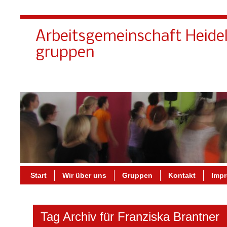
Arbeitsgemeinschaft Heide
gruppen
Start
Wir über uns
Gruppen
Kontakt
Imp
Tag Archiv für Franziska Brantner