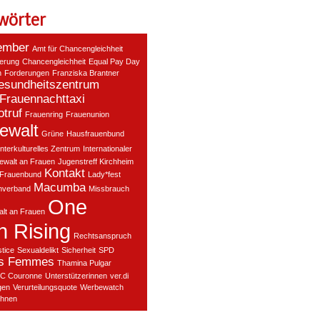
wörter
ember
Amt für Chancengleichheit
ierung
Chancengleichheit
Equal Pay Day
n
Forderungen
Franziska Brantner
esundheitszentrum
Frauennachttaxi
truf
Frauenring
Frauenunion
ewalt
Grüne
Hausfrauenbund
Interkulturelles Zentrum
Internationaler
ewalt an Frauen
Jugenstreff Kirchheim
Kontakt
 Frauenbund
Lady*fest
Macumba
nverband
Missbrauch
One
lt an Frauen
on Rising
Rechtsanspruch
stice
Sexualdelikt
Sicherheit
SPD
es Femmes
Thamina Pulgar
C Couronne
Unterstützerinnen
ver.di
gen
Verurteilungsquote
Werbewatch
hnen