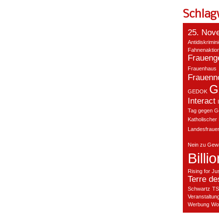
Schlag
25. Nov
Antidiskrimin
Fahnenaktio
Fraueng
Frauenhaus
Frauenno
G
GEDOK
Interact
Tag gegen G
Katholischer
Landesfraue
Nein zu Gewa
Billi
Rising for Ju
Terre d
Schwartz
TS
Veranstaltun
Werbung
Wo