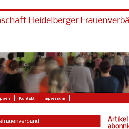
schaft Heidelberger Frauenverb
Kontakt
Wir über uns
uppen
Kontakt
Impressum
Artikel
esfrauenverband
abonni