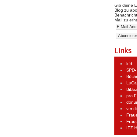
Gib deine E
Blog zu ab
Benachricht
Mail zu erh
Links
kfd –
SPD-
Büch
LuCa
BiBe
pro F
donum
ver.d
Frau
Fraue
IFZ H