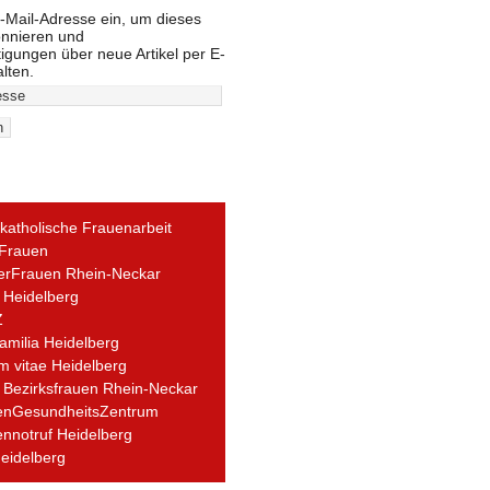
-Mail-Adresse ein, um dieses
onnieren und
igungen über neue Artikel per E-
alten.
 katholische Frauenarbeit
Frauen
erFrauen Rhein-Neckar
 Heidelberg
Z
amilia Heidelberg
 vitae Heidelberg
i Bezirksfrauen Rhein-Neckar
enGesundheitsZentrum
nnotruf Heidelberg
eidelberg