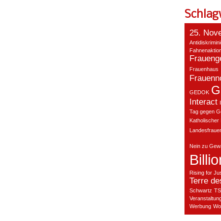
Schlag
25. Nov
Antidiskrimin
Fahnenaktio
Fraueng
Frauenhaus
Frauenno
G
GEDOK
Interact
Tag gegen G
Katholischer
Landesfraue
Nein zu Gewa
Billi
Rising for Ju
Terre d
Schwartz
TS
Veranstaltun
Werbung
Wo