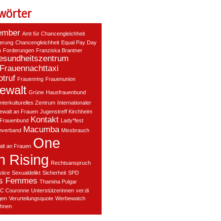
wörter
ember
Amt für Chancengleichheit
ierung
Chancengleichheit
Equal Pay Day
n
Forderungen
Franziska Brantner
esundheitszentrum
Frauennachttaxi
truf
Frauenring
Frauenunion
ewalt
Grüne
Hausfrauenbund
Interkulturelles Zentrum
Internationaler
ewalt an Frauen
Jugenstreff Kirchheim
Kontakt
 Frauenbund
Lady*fest
Macumba
nverband
Missbrauch
One
lt an Frauen
on Rising
Rechtsanspruch
stice
Sexualdelikt
Sicherheit
SPD
es Femmes
Thamina Pulgar
C Couronne
Unterstützerinnen
ver.di
gen
Verurteilungsquote
Werbewatch
hnen