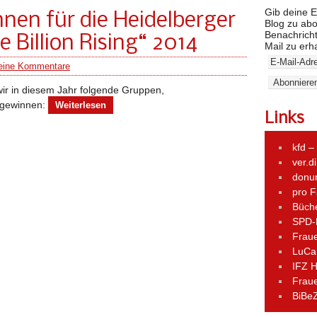
Gib deine E
nen für die Heidelberger
Blog zu ab
Benachricht
Billion Rising“ 2014
Mail zu erh
eine Kommentare
wir in diesem Jahr folgende Gruppen,
 gewinnen:
Weiterlesen
Links
kfd –
ver.d
donum
pro F
Büch
SPD-
Fraue
LuCa
IFZ H
Frau
BiBe