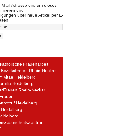
-Mail-Adresse ein, um dieses
onnieren und
igungen über neue Artikel per E-
alten.
 katholische Frauenarbeit
i Bezirksfrauen Rhein-Neckar
 vitae Heidelberg
amilia Heidelberg
erFrauen Rhein-Neckar
Frauen
nnotruf Heidelberg
 Heidelberg
eidelberg
enGesundheitsZentrum
Z