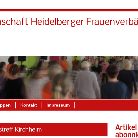
schaft Heidelberger Frauenverb
Kontakt
Wir über uns
uppen
Kontakt
Impressum
Artikel
streff Kirchheim
abonni