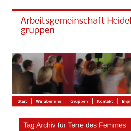
Arbeitsgemeinschaft Heide
gruppen
Start
Wir über uns
Gruppen
Kontakt
Imp
Tag Archiv für Terre des Femmes