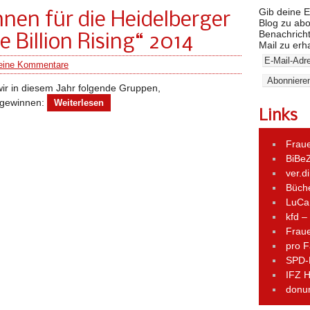
Gib deine E
nen für die Heidelberger
Blog zu ab
Benachricht
Billion Rising“ 2014
Mail zu erh
eine Kommentare
wir in diesem Jahr folgende Gruppen,
 gewinnen:
Weiterlesen
Links
Fraue
BiBe
ver.d
Büch
LuCa
kfd –
Frau
pro F
SPD-
IFZ H
donum