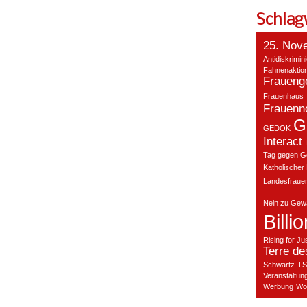
Schlag
25. Nov
Antidiskrimin
Fahnenaktio
Fraueng
Frauenhaus
Frauenno
G
GEDOK
Interact
Tag gegen G
Katholischer
Landesfraue
Nein zu Gewa
Billi
Rising for Ju
Terre d
Schwartz
TS
Veranstaltun
Werbung
Wo