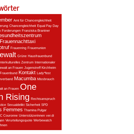
wörter
ember
Amt für Chancengleichheit
ierung
Chancengleichheit
Equal Pay Day
n
Forderungen
Franziska Brantner
esundheitszentrum
Frauennachttaxi
truf
Frauenring
Frauenunion
ewalt
Grüne
Hausfrauenbund
Interkulturelles Zentrum
Internationaler
ewalt an Frauen
Jugenstreff Kirchheim
Kontakt
 Frauenbund
Lady*fest
Macumba
nverband
Missbrauch
One
lt an Frauen
on Rising
Rechtsanspruch
stice
Sexualdelikt
Sicherheit
SPD
es Femmes
Thamina Pulgar
C Couronne
Unterstützerinnen
ver.di
gen
Verurteilungsquote
Werbewatch
hnen