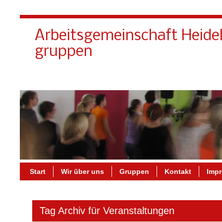
Arbeitsgemeinschaft Heide
gruppen
Start
Wir über uns
Gruppen
Kontakt
Imp
Tag Archiv für Veranstaltungen