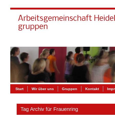
Arbeitsgemeinschaft Heide
gruppen
Start
Wir über uns
Gruppen
Kontakt
Imp
Tag Archiv für Frauenring