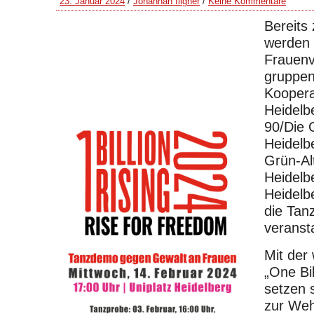
23. Januar 2024
/
Johannah Illgner
/
Keine Kommentare
Bereits
werden 
Frauenv
gruppen
Koopera
Heidelb
90/Die 
Heidelb
Grün-Alt
Heidel
Heidelb
die Ta
veransta
Mit der 
„One Bil
setzen 
zur Weh