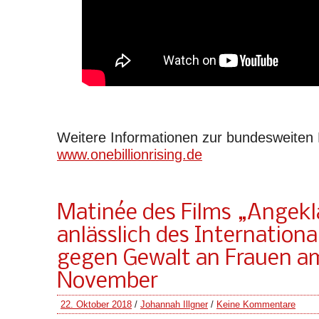
Weitere Informationen zur bundesweite
www.onebillionrising.de
Matinée des Films „Angekl
anlässlich des Internationa
gegen Gewalt an Frauen a
November
22. Oktober 2018
/
Johannah Illgner
/
Keine Kommentare