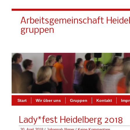
Arbeitsgemeinschaft Heide
gruppen
Start
Wir über uns
Gruppen
Kontakt
Imp
Lady*fest Heidelberg 2018
30. April 2018
/
Johannah Illgner
/
Keine Kommentare