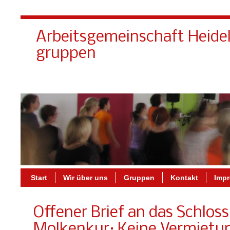
Arbeitsgemeinschaft Heide
gruppen
Start
Wir über uns
Gruppen
Kontakt
Imp
Offener Brief an das Schlos
Molkenkur: Keine Vermietun