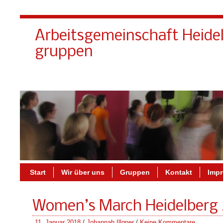
Arbeitsgemeinschaft Heide
gruppen
Start
Wir über uns
Gruppen
Kontakt
Imp
Women’s March Heidelberg
11. Januar 2018
/
Johannah Illgner
/
Keine Kommentare