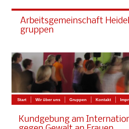
Arbeitsgemeinschaft Heide
gruppen
Start
Wir über uns
Gruppen
Kontakt
Imp
Kundgebung am Internation
gegen Gewalt an Frauen